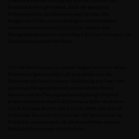
Catering sowie die Verpflegung in Kitas, Schulen und
Krankenhäusern profitieren. Auch die geplanten
Entlastungen für das Ehrenamt sind spürbar. Die
Freigrenze für den steuerpflichtigen wirtschaftlichen
Geschäftsbetrieb soll auf 50.000 Euro steigen. Die
Übungsleiterpauschale soll künftig 3.300 Euro betragen, die
Ehrenamtspauschale 960 Euro.
Für die Gastronomen in unserer Region bedeuten sieben
Prozent auf Speisen mehr Luft zum Atmen und die
Sicherung von Arbeitsplätzen. Gleichzeitig wird hier eine
jahrelange Hängepartie rund um die Gastro-Steuer
beendet und für Planungssicherheit gesorgt. Zugleich
sorgen einfachere Regeln im Ehrenamt dafür, dass mehr
Zeit in Training, Proben und Einsätze fließt und nicht in
Formulare. Das stärkt nicht nur die 400 Sportvereine im
Wahlkreis, sondern auch alle Ehrenamtlichen, sagt die
Wahlkreisabgeordnete abschließend.