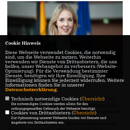
Cookie Hinweis
Diese Webseite verwendet Cookies, die notwendig
sind, um die Webseite zu nutzen. Weiterhin
verwenden wir Dienste von Drittanbietern, die uns
helfen, unser Webangebot zu verbessern (Website-
Optmierung). Für die Verwendung bestimmter
Dienste, benötigen wir Ihre Einwilligung. Ihre
Einwilligung können Sie jederzeit widerrufen. Weitere
Informationen finden Sie in unserer
Datenschutzerklärung
.
Technisch notwendige Cookies (
Übersicht
)
Damit stehen in den kommenden zwölf Jahren über 500
Die notwendigen Cookies werden allein für den
Milliarden Euro für Investitionen in Krankenhäuser, Kitas,
ordnungsgemäßen Gebrauch der Webseite benötigt.
Schulen, Straßen, Bahnstrecken und Digitalisierung bereit.
Cookies von Drittanbietern (
Übersicht
)
Zur Optimierung unserer Webseite binden wir Dienste und
Angebote von Drittanbietern ein.
Rheinland-Pfalz wird aus dem Sondervermögen mehrere