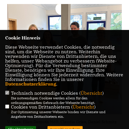
Cookie Hinweis
Diese Webseite verwendet Cookies, die notwendig
sind, um die Webseite zu nutzen. Weiterhin
verwenden wir Dienste von Drittanbietern, die uns
helfen, unser Webangebot zu verbessern (Website-
Optmierung). Für die Verwendung bestimmter
Dienste, benötigen wir Ihre Einwilligung. Ihre
Einwilligung können Sie jederzeit widerrufen. Weitere
Informationen finden Sie in unserer
Datenschutzerklärung
.
Technisch notwendige Cookies (
Übersicht
)
Die notwendigen Cookies werden allein für den
ordnungsgemäßen Gebrauch der Webseite benötigt.
Cookies von Drittanbietern (
Übersicht
)
Zur Optimierung unserer Webseite binden wir Dienste und
Angebote von Drittanbietern ein.
V. links: Ellen Demuth MdB, Claudia Gries, Daniel Schmitz
und Claudia Muß