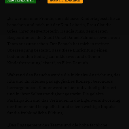
Alle akzeptieren
Auswahl speichern
Es war mir eine Freude, die inklusive Kindertagesstätte zu
besuchen und mich mit der Kita-Leiterin, Frau Claudia
Gries, ihrer Stellvertreterin Claudia Muß, dem ersten
Beigeordneten der Stadt Unkel Daniel Schmitz sowie ihrem
Team auszutauschen. Der Besuch hat mich in meiner
Überzeugung bestärkt, dass diese Einrichtung einen
bedeutenden Beitrag zur inklusiven und offenen
Kinderbetreuung leistet“, so Ellen Demuth.
Während des Besuchs wurde die inklusive Ausrichtung der
Kita und ihr offenes pädagogisches Konzept besonders
hervorgehoben. Kinder werden hier individuell gefördert
und in ihrer Selbstständigkeit gestärkt. Die gelebte
Partizipation und das Vertrauen in die Eigenverantwortung
der Kinder sind beispielhaft und setzen wichtige Impulse
für die frühkindliche Bildung.
Das Engagement des Teams und die hohe fachliche