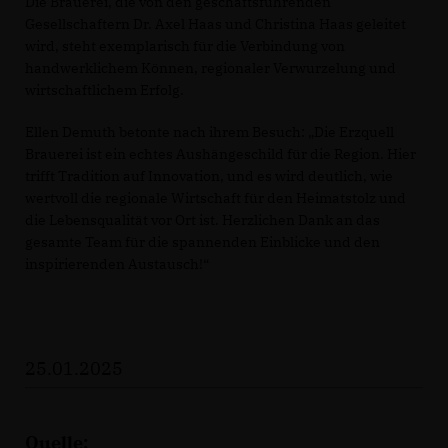
Die Brauerei, die von den geschäftsführenden
Gesellschaftern Dr. Axel Haas und Christina Haas geleitet
wird, steht exemplarisch für die Verbindung von
handwerklichem Können, regionaler Verwurzelung und
wirtschaftlichem Erfolg.
Ellen Demuth betonte nach ihrem Besuch: „Die Erzquell
Brauerei ist ein echtes Aushängeschild für die Region. Hier
trifft Tradition auf Innovation, und es wird deutlich, wie
wertvoll die regionale Wirtschaft für den Heimatstolz und
die Lebensqualität vor Ort ist. Herzlichen Dank an das
gesamte Team für die spannenden Einblicke und den
inspirierenden Austausch!“
25.01.2025
Quelle: