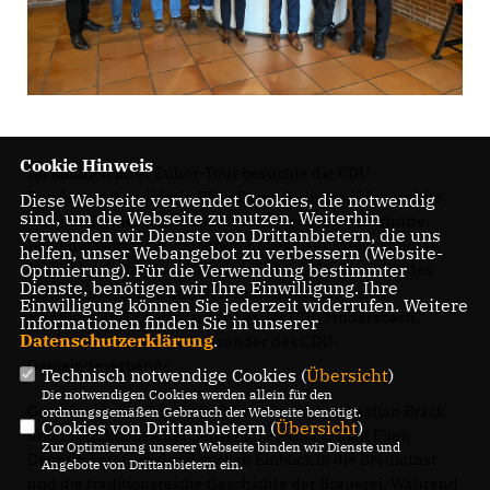
Cookie Hinweis
Im Rahmen ihrer Zuhör-Tour besuchte die CDU-
Bundestagskandidatin Ellen Demuth die traditionsreiche
Diese Webseite verwendet Cookies, die notwendig
sind, um die Webseite zu nutzen. Weiterhin
Erzquell Brauerei in Mudersbach-Niederschelderhütte.
verwenden wir Dienste von Drittanbietern, die uns
Begleitet wurde sie von ihrem Kollegen aus dem Landtag
helfen, unser Webangebot zu verbessern (Website-
Michael Wäschenbach, Markus Köhler, Vorsitzender des
Optmierung). Für die Verwendung bestimmter
Dienste, benötigen wir Ihre Einwilligung. Ihre
CDU-Ortsverbands und Fraktionssprecher, Ulrich
Einwilligung können Sie jederzeit widerrufen. Weitere
Merzhäuser, Ehrenvorsitzender der CDU Mudersbach,
Informationen finden Sie in unserer
Datenschutzerklärung
.
sowie Christian Ruf, Vorsitzender des CDU-
Gemeindeverbands.
Technisch notwendige Cookies (
Übersicht
)
Die notwendigen Cookies werden allein für den
Gemeinsam mit Geschäftsführer Vertrieb Sebastian Brack
ordnungsgemäßen Gebrauch der Webseite benötigt.
Cookies von Drittanbietern (
Übersicht
)
und Produktionsleiter Sebastian Fiedler erhielt Ellen
Zur Optimierung unserer Webseite binden wir Dienste und
Demuth einen eindrucksvollen Einblick in die Braukunst
Angebote von Drittanbietern ein.
und die traditionsreiche Geschichte der Brauerei. Während