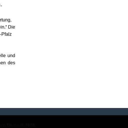
-
rtung,
in.“ Die
-Pfalz
lle und
nnen des
len Demuth MdB