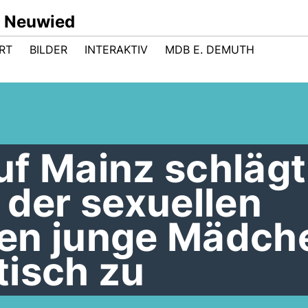
 Neuwied
RT
BILDER
INTERAKTIV
MDB E. DEMUTH
uf Mainz schlägt
 der sexuellen
en junge Mädch
tisch zu