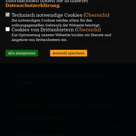
Informationen finden Sie in unserer
Datenschutzerklärung
.
Technisch notwendige Cookies (
Übersicht
)
Die notwendigen Cookies werden allein für den
ordnungsgemäßen Gebrauch der Webseite benötigt.
Cookies von Drittanbietern (
Übersicht
)
Zur Optimierung unserer Webseite binden wir Dienste und
Angebote von Drittanbietern ein.
Alle akzeptieren
Auswahl speichern
Herzlich Willkommen beim CDU Ortsverband
Neuwied
IMPRESSUM
DATENSCHUTZ
KONTAKT
CDU Kreis Neuwied
CDU Rheinland-Pfalz